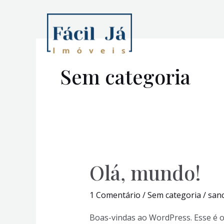
Ir
para
o
conteúdo
Sem categoria
Olá, mundo!
Olá,
mundo!
1 Comentário
/
Sem categoria
/
san
Boas-vindas ao WordPress. Esse é o 