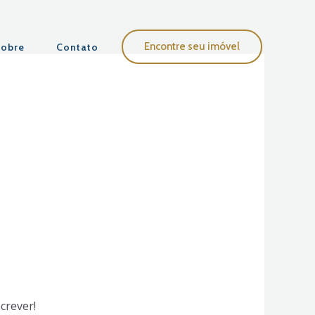
Encontre seu imóvel
obre
Contato
crever!